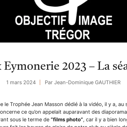
x Eymonerie 2023 – La sé
1 mars 2024
Par Jean-Dominique GAUTHIER
le Trophée Jean Masson dédié à la vidéo, il y a, au 
oncerne ce qu’on appelait auparavant des diaporamas
vant sous le terme de
“films photo”
, car il y a bien 