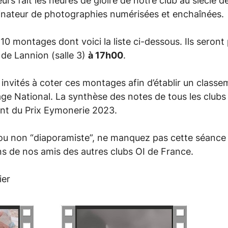
lleurs fait les heures de gloire de notre club au siècle 
inateur de photographies numérisées et enchaînées.
0 montages dont voici la liste ci-dessous. Ils seront 
 de Lannion (salle 3)
à 17h00
.
invités à coter ces montages afin d’établir un classem
age National. La synthèse des notes de tous les clubs
nt du Prix Eymonerie 2023.
u non “diaporamiste”, ne manquez pas cette séance 
ons de nos amis des autres clubs OI de France.
ier