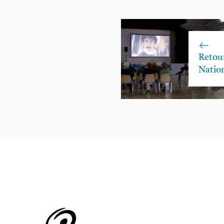
Retou
Natio