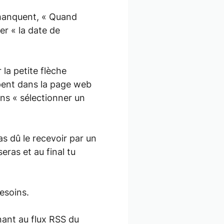
 manquent, « Quand
er « la date de
r la petite flèche
upent dans la page web
ans « sélectionner un
as dû le recevoir par un
eras et au final tu
besoins.
nant au flux RSS du