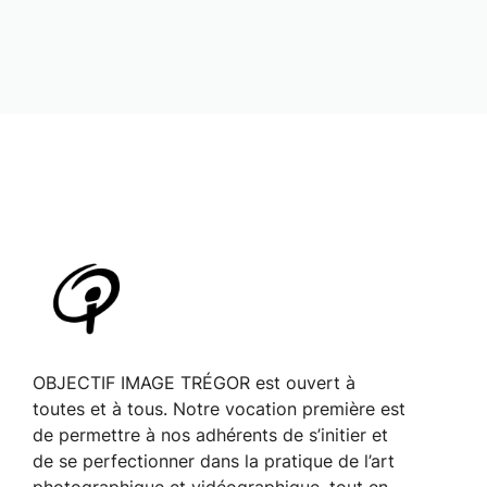
g
a
t
i
o
n
É
v
è
n
e
m
OBJECTIF IMAGE TRÉGOR est ouvert à
toutes et à tous. Notre vocation première est
e
de permettre à nos adhérents de s’initier et
n
de se perfectionner dans la pratique de l’art
t