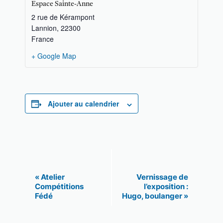
Espace Sainte-Anne
2 rue de Kérampont
Lannion
,
22300
France
+ Google Map
Ajouter au calendrier
N
«
Atelier
Vernissage de
Compétitions
l’exposition :
a
Fédé
Hugo, boulanger
»
v
i