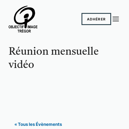
Aller
au
M
contenu
ADHÉRER
Réunion mensuelle
vidéo
« Tous les Évènements