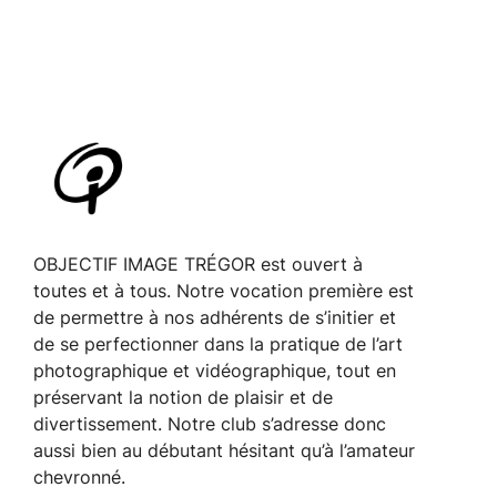
i
o
n
É
v
è
n
e
OBJECTIF IMAGE TRÉGOR est ouvert à
m
toutes et à tous. Notre vocation première est
de permettre à nos adhérents de s’initier et
e
de se perfectionner dans la pratique de l’art
n
photographique et vidéographique, tout en
t
préservant la notion de plaisir et de
divertissement. Notre club s’adresse donc
aussi bien au débutant hésitant qu’à l’amateur
chevronné.