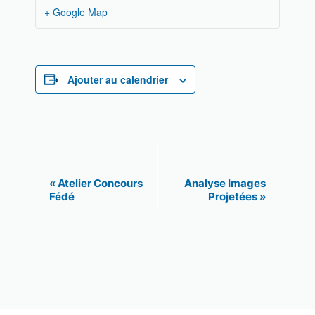
+ Google Map
Ajouter au calendrier
N
«
Atelier Concours
Analyse Images
Fédé
Projetées
»
a
v
i
g
a
t