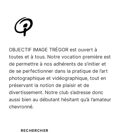
n
É
v
è
n
e
OBJECTIF IMAGE TRÉGOR est ouvert à
m
toutes et à tous. Notre vocation première est
de permettre à nos adhérents de s’initier et
e
de se perfectionner dans la pratique de l’art
n
photographique et vidéographique, tout en
t
préservant la notion de plaisir et de
divertissement. Notre club s’adresse donc
aussi bien au débutant hésitant qu’à l’amateur
chevronné.
RECHERCHER