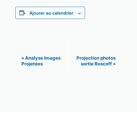
Ajouter au calendrier
N
«
Analyse Images
Projection photos
Projetées
sortie Roscoff
»
a
v
i
g
a
t
i
o